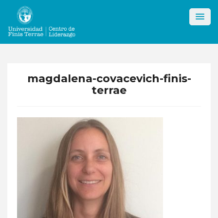
Skip
to
content
magdalena-covacevich-finis-
terrae