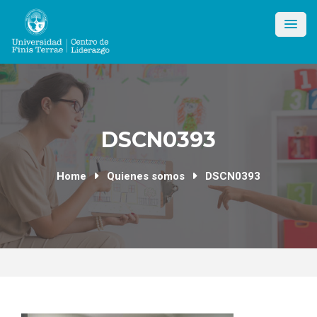
Skip
to
content
DSCN0393
Home
Quienes somos
DSCN0393